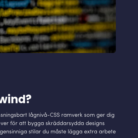
lwind?
ssningsbart lågnivå-CSS ramverk som ger dig
över för att bygga skräddarsydda designs
egensinniga stilar du måste lägga extra arbete