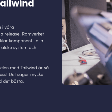
Tailwind
 i våra
sta release. Ramverket
vklar komponent i alla
l äldre system och
delen med Tailwind är så
iness! Det säger mycket -
id det bästa.