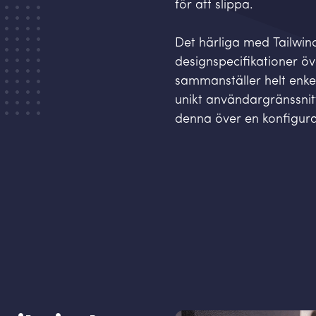
för att slippa.
Det härliga med Tailwind
designspecifikationer öv
sammanställer helt enke
unikt användargränssnitt.
denna över en konfigurat