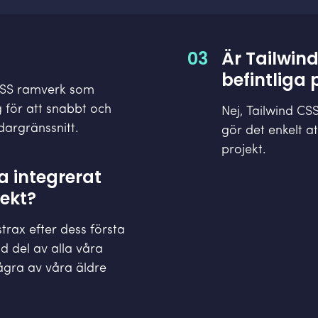
03
Är Tailwind
befintliga 
''-CSS ramverk som
 för att snabbt och
Nej, Tailwind CSS
argränssnitt.
gör det enkelt at
projekt.
a integrerat
jekt?
trax efter dess första
d del av alla våra
ågra av våra äldre