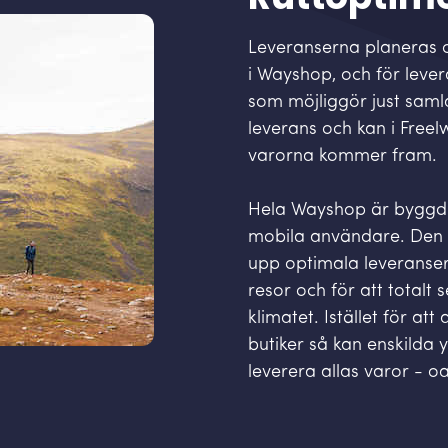
Leveranserna planeras o
i Wayshop, och för lev
som möjliggör just samla
leverans och kan i Freel
varorna kommer fram.
Hela Wayshop är byggd m
mobila användare. Den 
upp optimala leveranser
resor och för att totalt
klimatet. Istället för att
butiker så kan enskilda y
leverera allas varor - oa