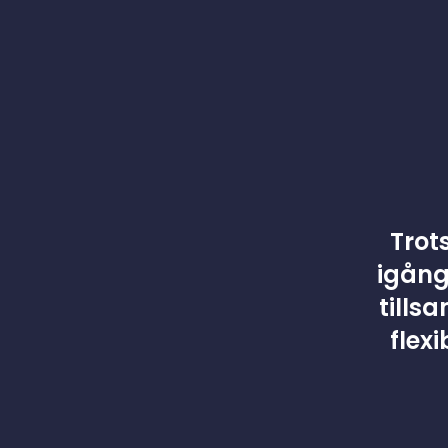
Trot
igång
tills
flex