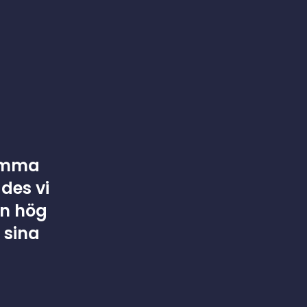
komma
des vi
en hög
 sina