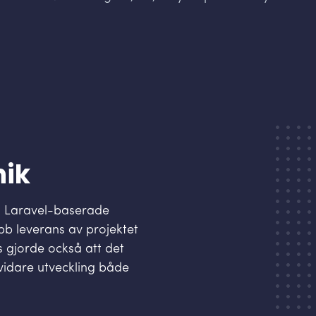
nik
n Laravel-baserade
bb leverans av projektet
s gjorde också att det
 vidare utveckling både