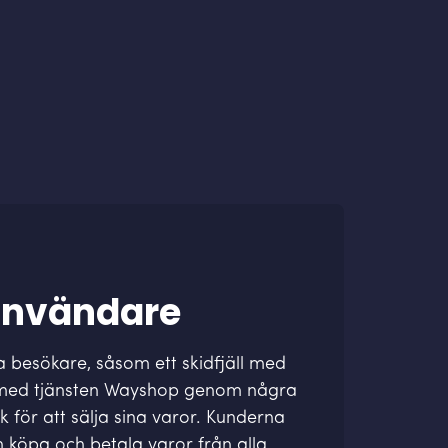
användare
besökare, såsom ett skidfjäll med
n med tjänsten Wayshop genom några
k för att sälja sina varor. Kunderna
n köpa och betala varor från alla