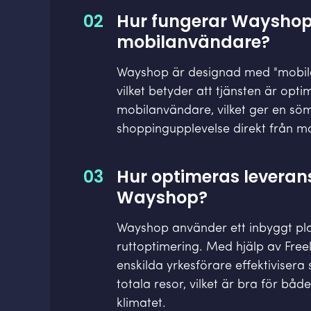
02
Hur fungerar Wayshop
mobilanvändare?
Wayshop är designad med "mobile 
vilket betyder att tjänsten är opt
mobilanvändare, vilket ger en sö
shoppingupplevelse direkt från mo
03
Hur optimeras levera
Wayshop?
Wayshop använder ett inbyggt pla
ruttoptimering. Med hjälp av Fre
enskilda yrkesförare effektivisera
totala resor, vilket är bra för bå
klimatet.