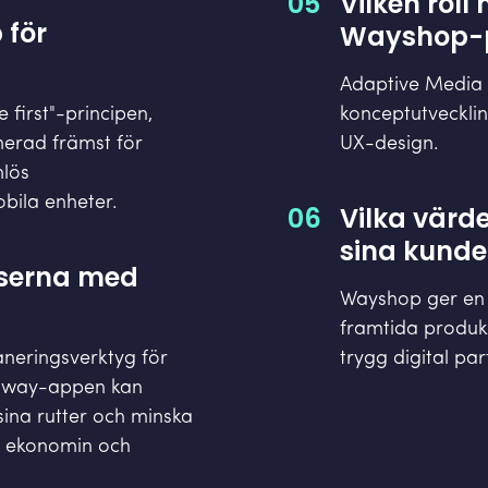
05
Vilken roll
 för
Wayshop-p
Adaptive Media v
first"-principen,
konceptutvecklin
imerad främst för
UX-design.
mlös
bila enheter.
06
Vilka värd
sina kunde
nserna med
Wayshop ger en s
framtida produkt
neringsverktyg för
trygg digital pa
elway-appen kan
 sina rutter och minska
de ekonomin och