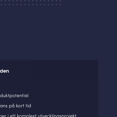
nden
duktpotential
rans på kort tid
ner i ett komplext utvecklingsprojekt