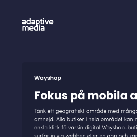
Wayshop
Fokus på mobila 
Tänk ett geografiskt område med många 
omnejd. Alla butiker i hela området ka
enkla klick få varsin digital Wayshop-buti
surfar in via webben eller en app och ka